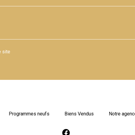
 site
Programmes neufs
Biens Vendus
Notre agenc